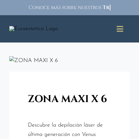
Skip
Conoce más sobre nuestros
to
content
Toggle
Naviga
Inicio
Faciales
Rejuvenecimiento facial
ZONA MAXI X 6
Corporales
Descubre la depilación láser de
Depilación Láser
última generación con Venus